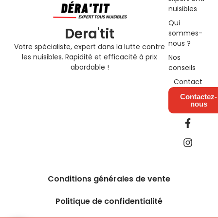
nuisibles
Qui
Dera'tit
sommes-
nous ?
Votre spécialiste, expert dans la lutte contre
les nuisibles. Rapidité et efficacité à prix
Nos
abordable !
conseils
Contact
Contactez-
nous
F
I
a
n
c
s
e
t
b
a
o
g
o
r
Conditions générales de vente
k
a
-
m
Politique de confidentialité
f