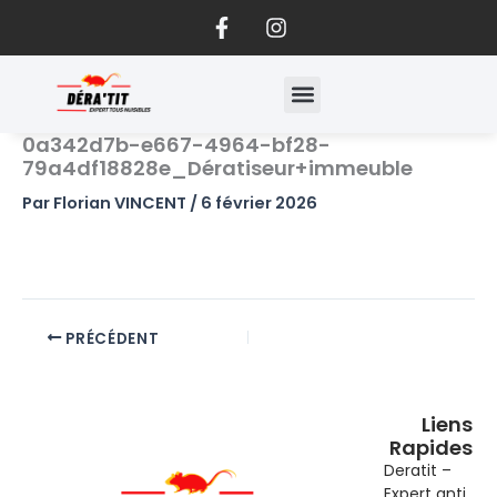
F
I
Aller
a
n
au
c
s
contenu
e
t
b
a
o
g
0a342d7b-e667-4964-bf28-
o
r
79a4df18828e_Dératiseur+immeuble
k
a
-
m
Par
Florian VINCENT
/
6 février 2026
f
PRÉCÉDENT
Liens
Rapides
Deratit –
Expert anti