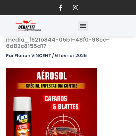
F
I
Aller
a
n
au
c
s
contenu
e
t
b
a
o
g
media_f621b844-05b1-48f0-98cc-
o
r
6d82c8155d17
k
a
-
m
Par
Florian VINCENT
/
6 février 2026
f