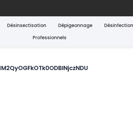
Désinsectisation
Dépigeonnage
Désinfectio
Professionnels
M2QyOGFkOTk0ODBlNjczNDU