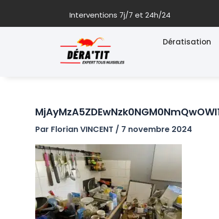
Aller
Interventions 7j/7 et 24h/24
au
contenu
Dératisation
MjAyMzA5ZDEwNzk0NGM0NmQwOWI1
Par
Florian VINCENT
/
7 novembre 2024