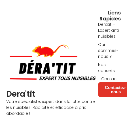
Liens
Rapides
Deratit –
Expert anti
nuisibles
Qui
sommes-
nous ?
Nos
conseils
Contact
Contactez-
Dera'tit
nous
F
I
Votre spécialiste, expert dans la lutte contre
a
n
les nuisibles. Rapidité et efficacité à prix
c
s
abordable !
e
t
b
a