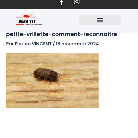
a
n
Aller
c
s
au
e
t
contenu
b
a
o
g
petite-vrillette-comment-reconnaitre
o
r
k
a
Par
Florian VINCENT
/
18 novembre 2024
-
m
f