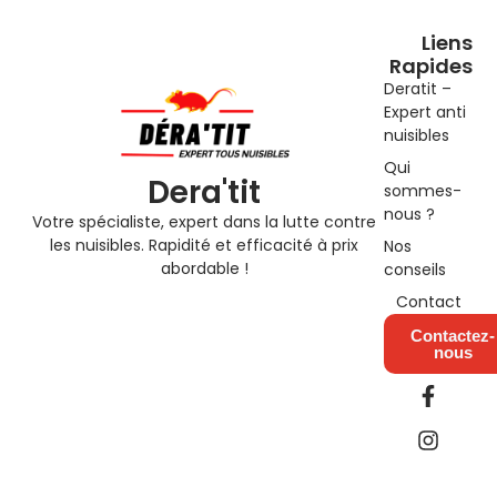
Liens
Rapides
Deratit –
Expert anti
nuisibles
Qui
Dera'tit
sommes-
nous ?
Votre spécialiste, expert dans la lutte contre
les nuisibles. Rapidité et efficacité à prix
Nos
abordable !
conseils
Contact
Contactez-
nous
F
I
a
n
c
s
e
t
b
a
o
g