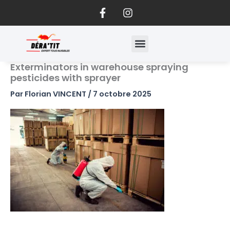
F
I
Aller
a
n
au
c
s
contenu
e
t
b
a
o
g
Exterminators in warehouse spraying
o
r
pesticides with sprayer
k
a
-
m
Par
Florian VINCENT
/
7 octobre 2025
f