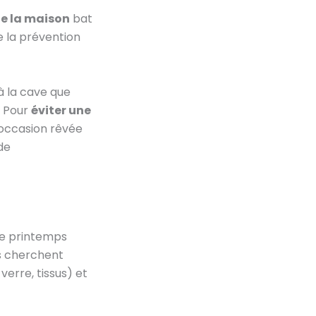
e la maison
bat
e la prévention
à la cave que
. Pour
éviter une
’occasion rêvée
de
le printemps
es cherchent
verre, tissus) et