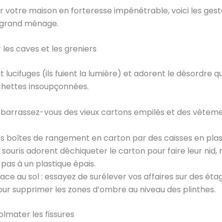
 votre maison en forteresse impénétrable, voici les ges
e grand ménage.
les caves et les greniers
 lucifuges (ils fuient la lumière) et adorent le désordre qu
chettes insoupçonnées.
barrassez-vous des vieux cartons empilés et des vêtem
 boîtes de rangement en carton par des caisses en plast
 souris adorent déchiqueter le carton pour faire leur nid, 
pas à un plastique épais.
ce au sol : essayez de surélever vos affaires sur des éta
our supprimer les zones d’ombre au niveau des plinthes.
olmater les fissures