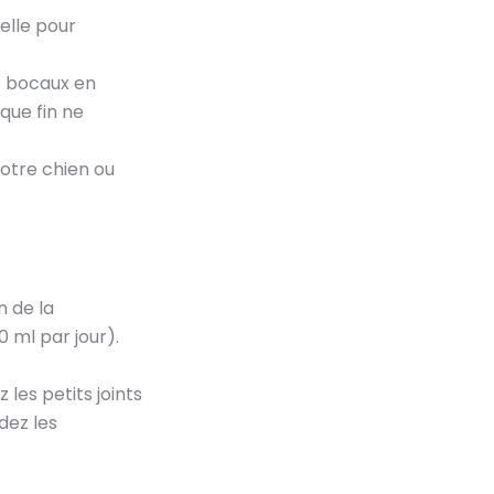
selle pour
es bocaux en
que fin ne
votre chien ou
n de la
0 ml par jour).
les petits joints
idez les