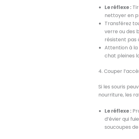
Le réflexe :
Tir
nettoyer en pr
Transférez tou
verre ou des 
résistent pas 
Attention à la
chat pleines la
4. Couper l’accès
Si les souris peu
nourriture, les r
Le réflexe :
Pro
d’évier qui fui
soucoupes de v