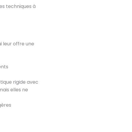
tes techniques à
i leur offre une
ents
ique rigide avec
mais elles ne
gères