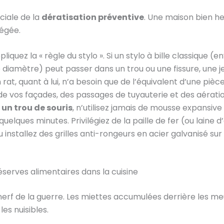
ciale de la
dératisation préventive
. Une maison bien h
égée.
liquez la « règle du stylo ». Si un stylo à bille classique (e
 diamètre) peut passer dans un trou ou une fissure, une je
 rat, quant à lui, n’a besoin que de l’équivalent d’une pièc
 de vos façades, des passages de tuyauterie et des aératio
un trou de souris
, n’utilisez jamais de mousse expansive c
uelques minutes. Privilégiez de la paille de fer (ou laine
u installez des grilles anti-rongeurs en acier galvanisé su
réserves alimentaires dans la cuisine
e nerf de la guerre. Les miettes accumulées derrière les m
les nuisibles.