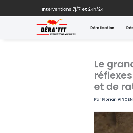
Aller
Interventions 7j/7 et 24h/24
au
contenu
Dératisation
Dés
Le gran
réflexes
et de ra
Par
Florian VINCE