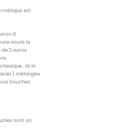
ermétique est
nviron 6
une souris le
e de 2 euros.
ns.
lassique : ils la
 d’acier) mélangée
r vos bouches
eubles sont un