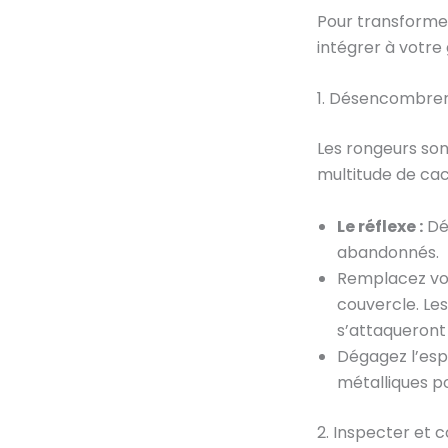
Pour transformer
intégrer à votr
1. Désencombrer 
Les rongeurs sont
multitude de ca
Le réflexe :
Dé
abandonnés.
Remplacez vos
couvercle. Les
s’attaqueront 
Dégagez l’espa
métalliques p
2. Inspecter et c