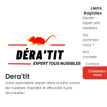
Liens
Rapides
Deratit –
Expert anti
nuisibles
Qui
sommes-
nous ?
Nos
conseils
Contact
Contactez-
Dera'tit
nous
F
I
Votre spécialiste, expert dans la lutte contre
a
n
les nuisibles. Rapidité et efficacité à prix
c
s
abordable !
e
t
b
a
o
g