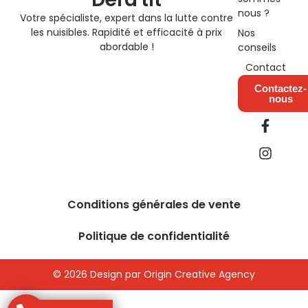
nous ?
Votre spécialiste, expert dans la lutte contre
les nuisibles. Rapidité et efficacité à prix
Nos
abordable !
conseils
Contact
Contactez-
nous
F
I
a
n
c
s
e
t
b
a
o
g
o
r
Conditions générales de vente
k
a
-
m
Politique de confidentialité
f
© 2026 Design par Origin Creative Agency