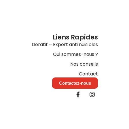
Liens Rapides
Deratit – Expert anti nuisibles
Qui sommes-nous ?
Nos conseils
Contact
Contactez-nous
F
I
a
n
c
s
e
t
b
a
o
g
o
r