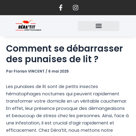
F
I
Aller
a
n
au
c
s
contenu
e
t
b
a
o
g
o
r
Comment se débarrasser
k
a
-
m
des punaises de lit ?
f
Par
Florian VINCENT
/
6 mai 2025
Les punaises de lit sont de petits insectes
hématophages nocturnes qui peuvent rapidement
transformer votre domicile en un véritable cauchemar.
En effet, leur présence provoque des démangeaisons
et beaucoup de stress chez les personnes. Ainsi, face à
une infestation, il est crucial d’agir rapidement et
efficacement. Chez Déra’tit, nous mettons notre