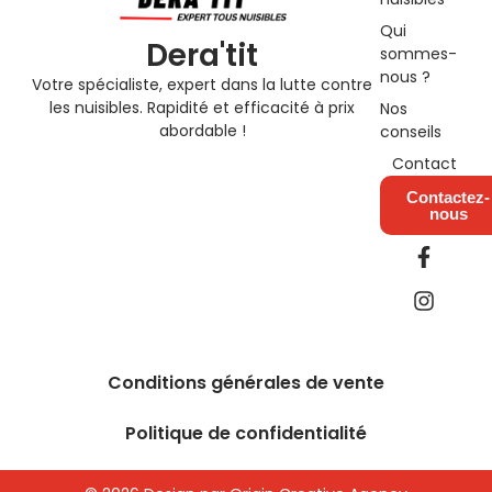
Qui
Dera'tit
sommes-
nous ?
Votre spécialiste, expert dans la lutte contre
les nuisibles. Rapidité et efficacité à prix
Nos
abordable !
conseils
Contact
Contactez-
nous
F
I
a
n
c
s
e
t
b
a
o
g
o
r
Conditions générales de vente
k
a
-
m
Politique de confidentialité
f