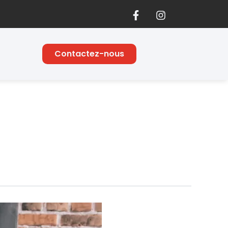
F
I
a
n
c
s
e
t
b
a
Contactez-nous
o
g
o
r
k
a
-
m
f