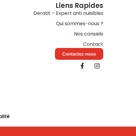
Liens Rapides
Deratit – Expert anti nuisibles
Qui sommes-nous ?
Nos conseils
Contact
Contactez-nous
F
I
a
n
c
s
e
t
b
a
o
g
o
r
k
a
-
m
alité
f