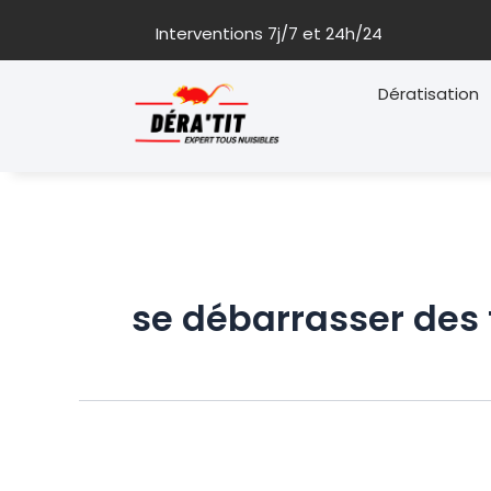
Aller
Interventions 7j/7 et 24h/24
au
contenu
Dératisation
se débarrasser des