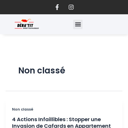
F
I
Aller
a
n
au
c
s
contenu
e
t
b
a
o
g
o
r
k
a
-
m
f
Non classé
Non classé
4 Actions Infaillibles : Stopper une
Invasion de Cafards en Appartement