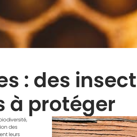
es : des insec
s à protéger
biodiversité,
tion des
ent leurs